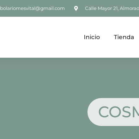
rbolariomesvital@gmail.com
Calle Mayor 21, Almorad
Inicio
Tienda
COSM