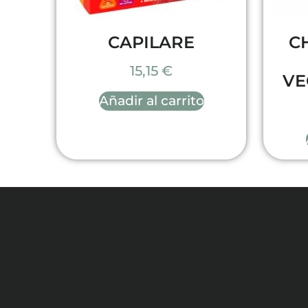
CAPILARE
C
15,15
€
VE
Añadir al carrito