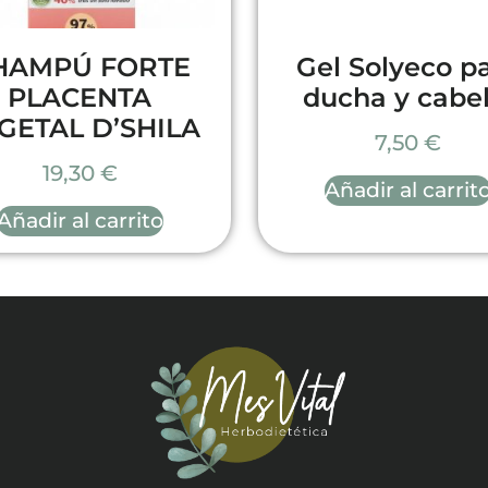
HAMPÚ FORTE
Gel Solyeco p
PLACENTA
ducha y cabel
GETAL D’SHILA
7,50
€
19,30
€
Añadir al carrit
Añadir al carrito