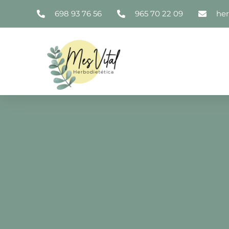
698 93 76 56
965 70 22 09
he