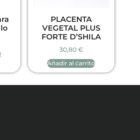
ara
PLACENTA
lo
VEGETAL PLUS
FORTE D’SHILA
30,80
€
o
Añadir al carrito