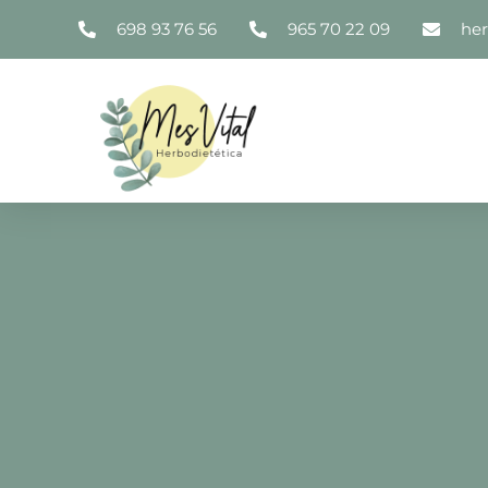
698 93 76 56
965 70 22 09
he