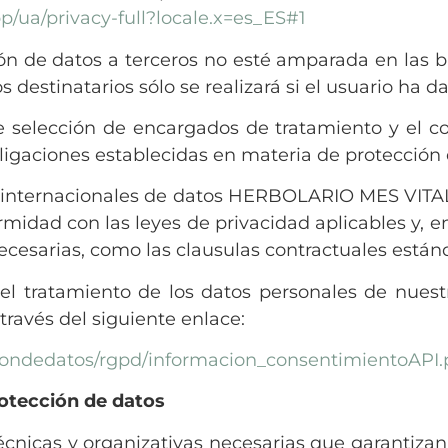
ua/privacy-full?locale.x=es_ES#1
ón de datos a terceros no esté amparada en las b
s destinatarios sólo se realizará si el usuario ha
de selección de encargados de tratamiento y el
bligaciones establecidas en materia de protección 
s internacionales de datos HERBOLARIO MES VITAL, 
rmidad con las leyes de privacidad aplicables y, e
necesarias, como las clausulas contractuales está
 tratamiento de los datos personales de nuestra
vés del siguiente enlace:
ciondedatos/rgpd/informacion_consentimientoAP
rotección de datos
cnicas y organizativas necesarias que garantizan 