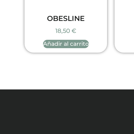
OBESLINE
18,50
€
Añadir al carrito