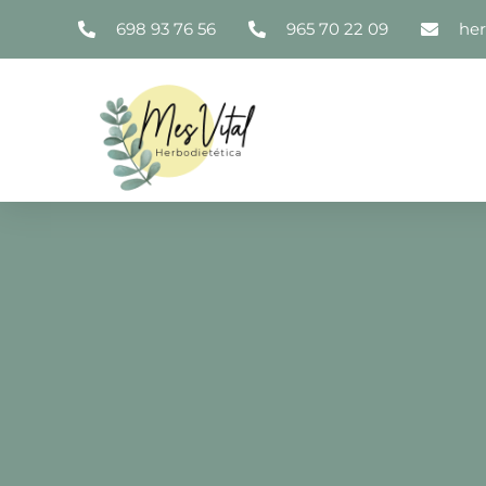
698 93 76 56
965 70 22 09
he