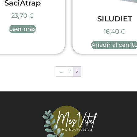
SaciAtrap
23,70
€
SILUDIET
Leer más
16,40
€
Añadir al carrit
←
1
2