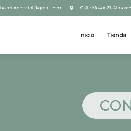
rbolariomesvital@gmail.com
Calle Mayor 21, Almorad
Inicio
Tienda
CON