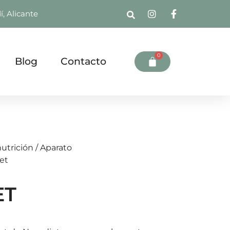
í, Alicante
0
Blog
Contacto
nutrición
/
Aparato
et
ET