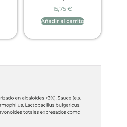
15,75
€
o
Añadir al carrito
rizado en alcaloides >3%), Sauce (e.s.
ermophilus, Lactobacillus bulgaricus.
 flavonoides totales expresados como