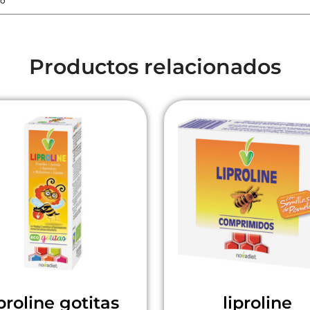
io
Productos relacionados
iproline gotitas
liproline