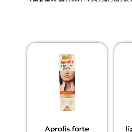
Categorías
Alergias y sistema inmune
,
Aparato respirator
Aprolis forte
l