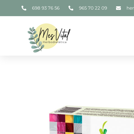
698 93 76 56
965 70 22 09
he