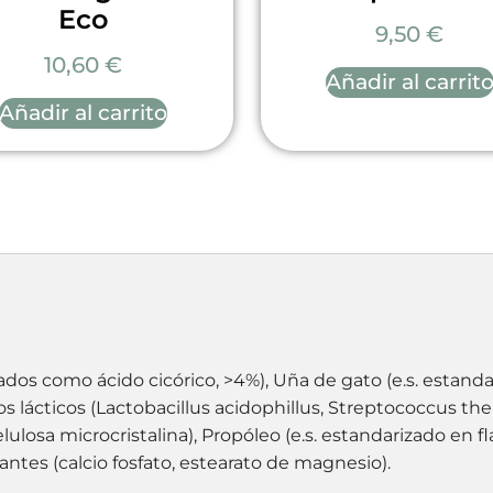
Eco
9,50
€
10,60
€
Añadir al carrit
Añadir al carrito
sados como ácido cicórico, >4%), Uña de gato (e.s. estanda
os lácticos (Lactobacillus acidophillus, Streptococcus th
lulosa microcristalina), Propóleo (e.s. estandarizado en
antes (calcio fosfato, estearato de magnesio).
.