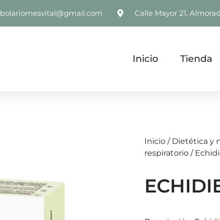
rbolariomesvital@gmail.com
Calle Mayor 21, Almorad
Inicio
Tienda
Inicio
/
Dietética y 
respiratorio
/ Echidi
ECHIDI