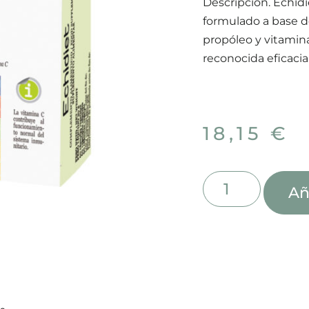
Descripción. Echi
formulado a base d
propóleo y vitamina
reconocida eficacia
18,15
€
Añ