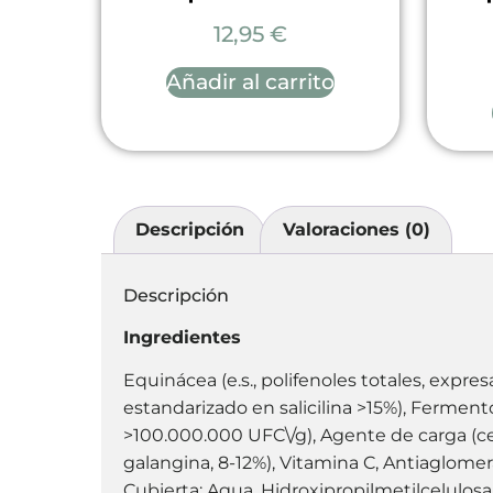
12,95
€
Añadir al carrito
Descripción
Valoraciones (0)
Descripción
Ingredientes
Equinácea (e.s., polifenoles totales, expre
estandarizado en salicilina >15%), Ferment
>100.000.000 UFC\/g), Agente de carga (ce
galangina, 8-12%), Vitamina C, Antiaglomer
Cubierta: Agua, Hidroxipropilmetilcelulosa