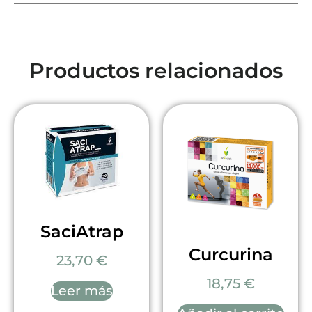
Productos relacionados
SaciAtrap
Curcurina
23,70
€
18,75
€
Leer más