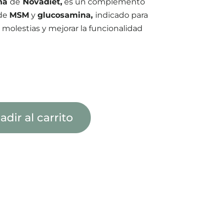
na
de
Novadiet,
es un complemento
 de
MSM
y
glucosamina,
indicado para
s molestias y mejorar la funcionalidad
adir al carrito