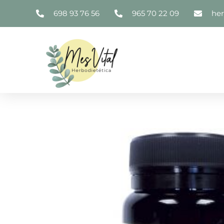
698 93 76 56
965 70 22 09
he