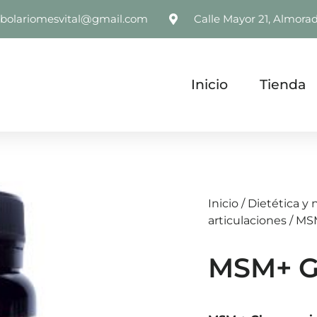
rbolariomesvital@gmail.com
Calle Mayor 21, Almorad
Inicio
Tienda
Inicio
/
Dietética y 
articulaciones
/ MS
MSM+ 