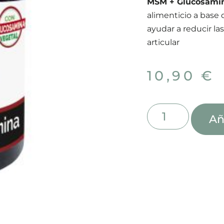
MSM + Glucosami
alimenticio a base
ayudar a reducir la
articular
10,90
€
Añ