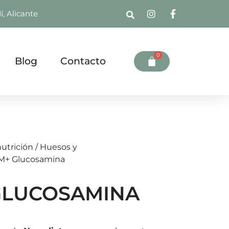
í, Alicante
0
Blog
Contacto
nutrición
/
Huesos y
M+ Glucosamina
GLUCOSAMINA