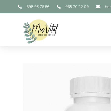
698 93 76 56
965 70 22 09
he