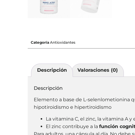
Categoría
Antioxidantes
Descripción
Valoraciones (0)
Descripción
Elemento a base de L-selenlometionina que
hipotiroidismo e hipertiroidismo
La vitamina C, el zinc, la vitamina A
El zinc contribuye a la
función cogni
Para adultos, una cápsula al día. No debe