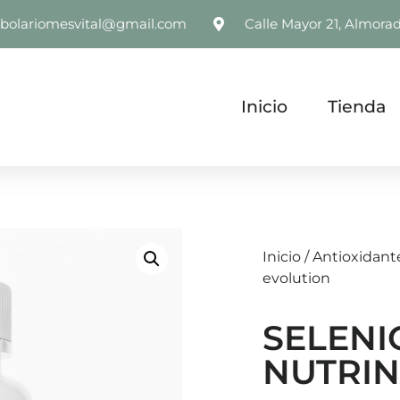
rbolariomesvital@gmail.com
Calle Mayor 21, Almorad
Inicio
Tienda
Inicio
/
Antioxidant
evolution
SELENI
NUTRIN