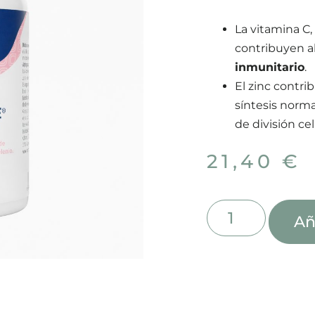
La vitamina C, 
contribuyen a
inmunitario
.
El zinc contri
síntesis norma
de división cel
21,40
€
Añ