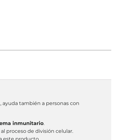
e , ayuda también a personas con
tema inmunitario
.
al proceso de división celular.
a este producto.