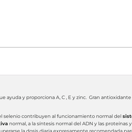
 ayuda y proporciona A, C , E y zinc. Gran antioxidant
 y el selenio contribuyen al funcionamiento normal del
sis
tiva
normal, a la síntesis normal del ADN y las proteínas y 
 superarse la dosis diaria expresamente recomendada par