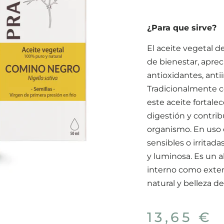
¿Para que sirve?
El aceite vegetal d
de bienestar, apre
antioxidantes, antii
Tradicionalmente co
este aceite fortalec
digestión y contrib
organismo. En uso e
sensibles o irritad
y luminosa. Es un a
interno como exter
natural y belleza d
13,65
€