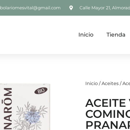
rbolariomesvital@gmail.com
Calle Mayor 21, Almorad
Inicio
Tienda
Inicio
/
Aceites
/ Ac
ACEITE
COMIN
PRANA