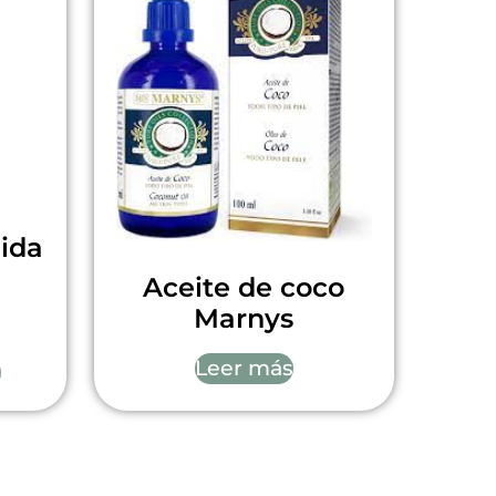
uida
Aceite de coco
Marnys
Leer más
o