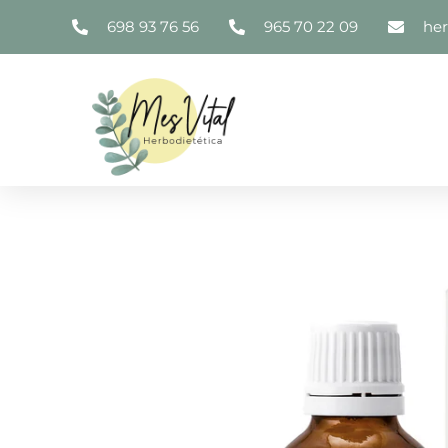
698 93 76 56
965 70 22 09
he