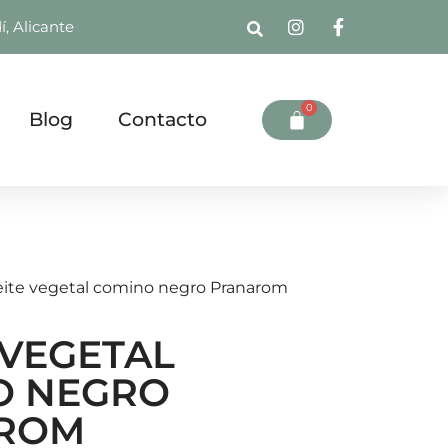
í, Alicante
0
Blog
Contacto
eite vegetal comino negro Pranarom
 VEGETAL
O NEGRO
ROM