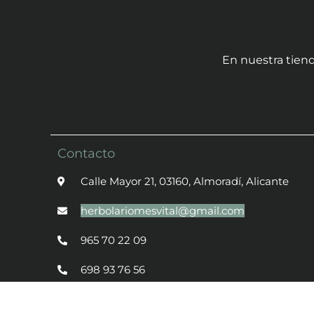
En nuestra tiend
Contacto
Calle Mayor 21, 03160, Almoradí, Alicante
herbolariomesvital@gmail.com
965 70 22 09
698 93 76 56
© 2022 - Todos los derechos reservados