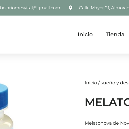
rbolariomesvital@gmail.com
Calle Mayor 21, Almorad
Inicio
Tienda
Inicio
/
sueño y de
MELAT
Melatonova de Nov