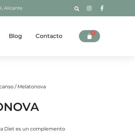
í, Alicante
0
Blog
Contacto
scanso
/ Melatonova
ONOVA
a Diet es un complemento