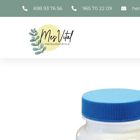
698 93 76 56
965 70 22 09
he