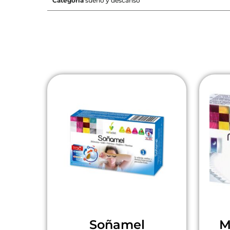
Categoría
sueño y descanso
Soñamel
M